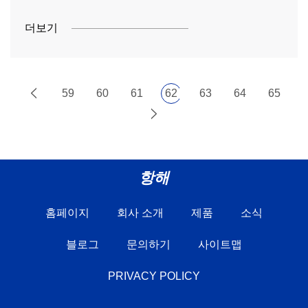
더보기
59
60
61
62
63
64
65
항해
홈페이지
회사 소개
제품
소식
블로그
문의하기
사이트맵
PRIVACY POLICY