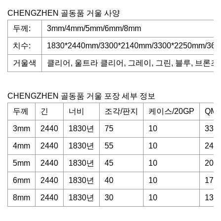
CHENGZHEN 골동품 거울 사양
두께:
3mm/4mm/5mm/6mm/8mm
치수:
1830*2440mm/3300*2140mm/3300*2250mm/366
거울색
클리어, 울트라 클리어, 그레이, 그린, 블루, 브론즈,
CHENGZHEN 골동품 거울 포장 세부 정보
두께
긴
너비
조각/판지
케이스/20GP
QM/
3mm
2440
1830년
75
10
3348
4mm
2440
1830년
55
10
245
5mm
2440
1830년
45
10
200
6mm
2440
1830년
40
10
178
8mm
2440
1830년
30
10
133