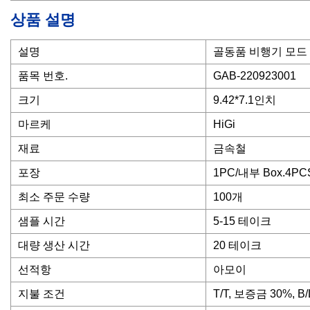
상품 설명
설명
골동품 비행기 모드
품목 번호.
GAB-220923001
크기
9.42*7.1인치
마르케
HiGi
재료
금속철
포장
1PC/내부 Box.4PC
최소 주문 수량
100개
샘플 시간
5-15 테이크
대량 생산 시간
20 테이크
선적항
아모이
지불 조건
T/T, 보증금 30%, 