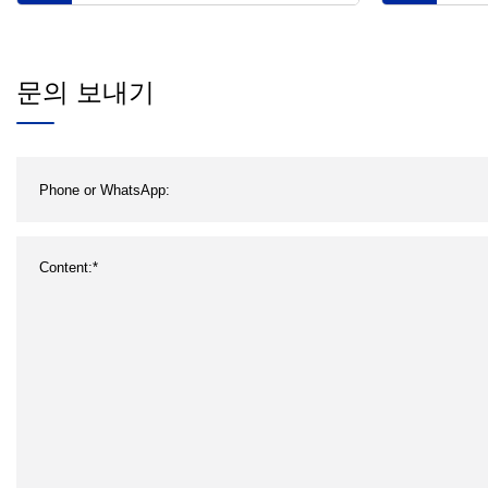
은 캔버스 그림 뻗어 있는 캔버
피 
스
만든
문의 보내기