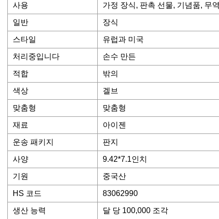
사용
가정 장식, 판촉 선물, 기념품, 무역
일반
장식
스타일
유럽과 미국
처리중입니다
손수 만든
적합
밖의
색상
겔브
맞춤형
맞춤형
재료
아이젠
운송 패키지
판지
사양
9.42*7.1인치
기원
중국산
HS 코드
83062990
생산 능력
달 당 100,000 조각