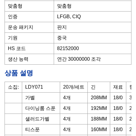
맞춤형
맞춤형
인증
LFGB, CIQ
운송 패키지
판지
기원
중국
HS 코드
82152000
생산 능력
연간 30000000 조각
상품 설명
소집:
LDY071
20개/세트
긴
재료
형
가벨
4개
208MM
18/0
3,
다이닝룸 스푼
4개
192MM
18/0
2,
샐러드가벨
4개
188MM
18/0
2,
티스푼
4개
160MM
18/0
2,