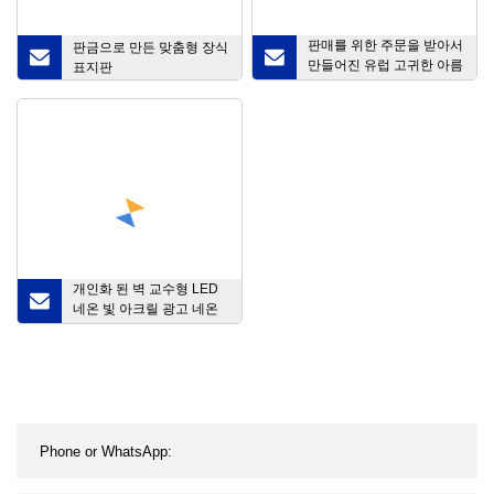
판매를 위한 주문을 받아서
판금으로 만든 맞춤형 장식
만들어진 유럽 고귀한 아름
표지판
다운 숙녀 모자이크 패턴
유리제 모자이크 초상화 모
자이크 삽화
개인화 된 벽 교수형 LED
네온 빛 아크릴 광고 네온
사인 결혼식 장식 기호에
대 한 빛나는 편지 네온 사
인