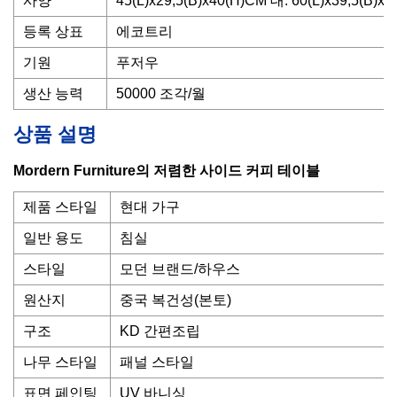
사양
45(L)x29,5(B)x40(H)CM 대: 60(L)x39,5(B)x
등록 상표
에코트리
기원
푸저우
생산 능력
50000 조각/월
상품 설명
Mordern Furniture의 저렴한 사이드 커피 테이블
제품 스타일
현대 가구
일반 용도
침실
스타일
모던 브랜드/하우스
원산지
중국 복건성(본토)
구조
KD 간편조립
나무 스타일
패널 스타일
표면 페인팅
UV 바니싱