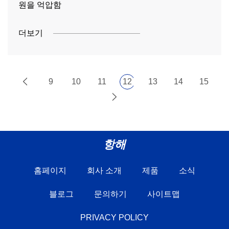
원을 억압함
더보기
9
10
11
12
13
14
15
항해
홈페이지
회사 소개
제품
소식
블로그
문의하기
사이트맵
PRIVACY POLICY