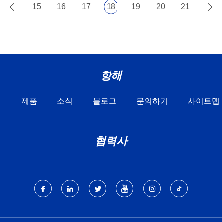
15
16
17
18
19
20
21
항해
개
제품
소식
블로그
문의하기
사이트맵
협력사